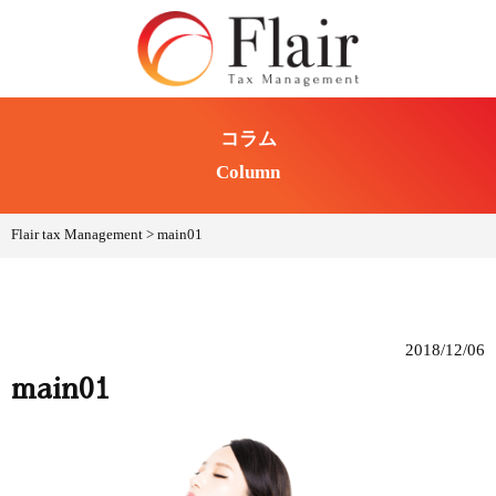
コラム
Column
Flair tax Management
>
main01
2018/12/06
main01