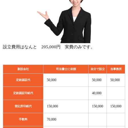
設立費用はなんと 205,000円 実費のみです。
新設会社
司法書士に依頼
自分で設立
当事務所
50,000
50,000
50,000
定款認証代
40,000
定款認証印紙代
150,000
150,000
150,000
登記所印紙代
70,000
手数料